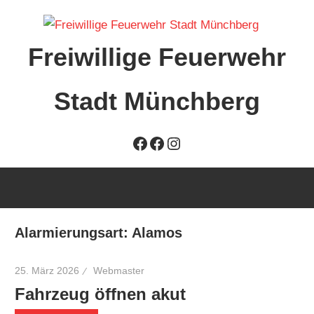
Zum
Inhalt
Freiwillige Feuerwehr
springen
Stadt Münchberg
Freiwillige
Facebook
Facebook
Instagram
Feuerwehr
Stadt
Münchberg
Alarmierungsart:
Alamos
25. März 2026
Webmaster
Fahrzeug öffnen akut