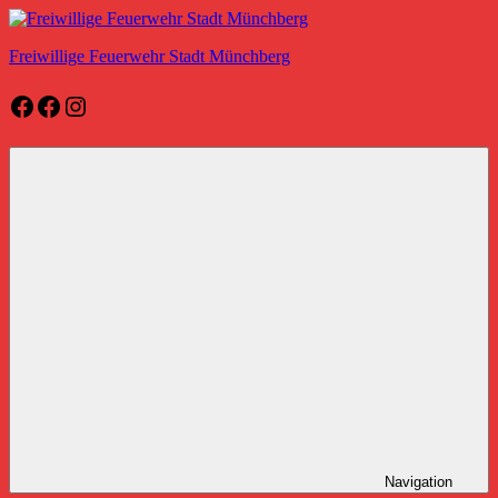
Zum
Inhalt
Freiwillige Feuerwehr Stadt Münchberg
springen
Facebook
Facebook
Instagram
Freiwillige
Feuerwehr
Stadt
Münchberg
Navigation