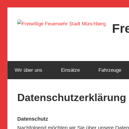
Zum
Inhalt
Fr
springen
Freiwillige
Feuerwehr
Stadt
Münchberg
Wir über uns
Einsätze
Fahrzeuge
Datenschutzerklärung
Datenschutz
Nachfolgend möchten wir Sie über unsere Datensc