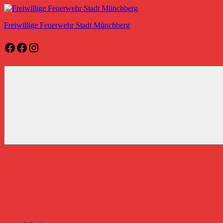
Zum
Inhalt
Freiwillige Feuerwehr Stadt Münchberg
springen
Facebook
Facebook
Instagram
Freiwillige
Feuerwehr
Stadt
Münchberg