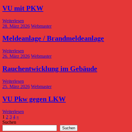
VU mit PKW
Weiterlesen
28. März 2026
Webmaster
Meldeanlage / Brandmeldeanlage
Weiterlesen
26. März 2026
Webmaster
Rauchentwicklung im Gebäude
Weiterlesen
25. März 2026
Webmaster
VU Pkw gegen LKW
Weiterlesen
Seitennummerierung
Nächste
1
2
3
4
»
Beiträge
Suchen
der
Suchen