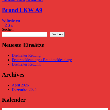
Brand LKW A9
Weiterlesen
Seitennummerierung
Nächste
1
2
3
»
Beiträge
Suchen
der
Suchen
Beiträge
Neueste Einsätze
Drehleiter Rettung
Feuermeldeanlage / Brandmeldeanlage
Drehleiter Rettung
Archives
April 2026
Dezember 2025
Kalender