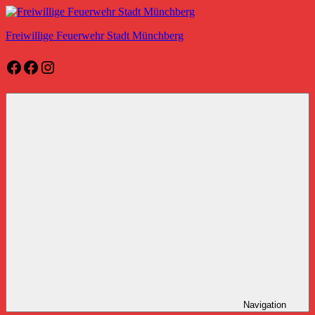
Zum
Inhalt
Freiwillige Feuerwehr Stadt Münchberg
springen
Facebook
Facebook
Instagram
Freiwillige
Feuerwehr
Stadt
Münchberg
Navigation