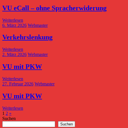
VU eCall – ohne Spracherwiderung
Weiterlesen
6. März 2026
Webmaster
Verkehrslenkung
Weiterlesen
2. März 2026
Webmaster
VU mit PKW
Weiterlesen
27. Februar 2026
Webmaster
VU mit PKW
Weiterlesen
Seitennummerierung
Nächste
1
2
»
Beiträge
Suchen
der
Suchen