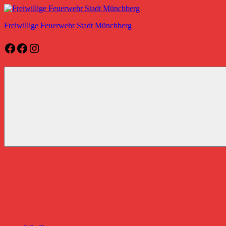
Zum
Inhalt
Freiwillige Feuerwehr Stadt Münchberg
springen
Facebook
Facebook
Instagram
Freiwillige
Feuerwehr
Stadt
Münchberg