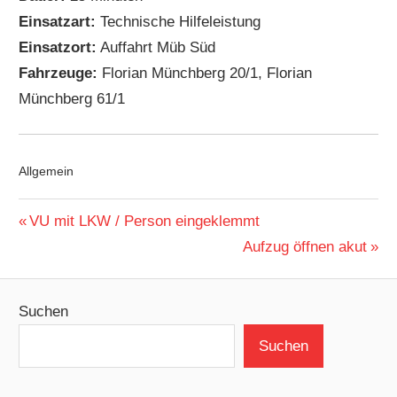
Einsatzart:
Technische Hilfeleistung
Einsatzort:
Auffahrt Müb Süd
Fahrzeuge:
Florian Münchberg 20/1, Florian
Münchberg 61/1
Allgemein
Beitragsnavigation
Vorheriger
VU mit LKW / Person eingeklemmt
Beitrag:
Nächster
Aufzug öffnen akut
Beitrag:
Suchen
Suchen