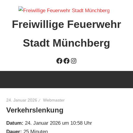
Zum
Inhalt
Freiwillige Feuerwehr
springen
Stadt Münchberg
Freiwillige
Facebook
Facebook
Instagram
Feuerwehr
Stadt
Münchberg
24. Januar 2026
Webmaster
Verkehrslenkung
Datum:
24. Januar 2026 um 10:58 Uhr
Dauer:
25 Minuten