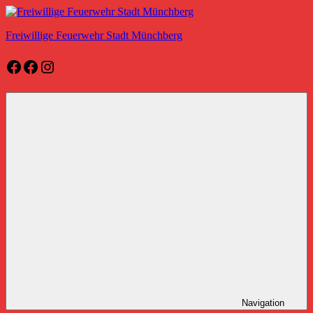
Zum
Inhalt
Freiwillige Feuerwehr Stadt Münchberg
springen
Facebook
Facebook
Instagram
Freiwillige
Feuerwehr
Stadt
Münchberg
Navigation