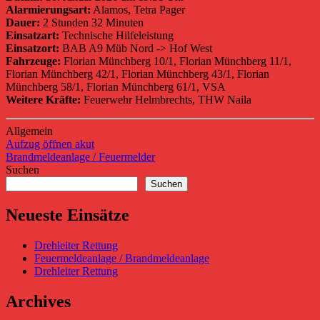
Alarmierungsart:
Alamos, Tetra Pager
Dauer:
2 Stunden 32 Minuten
Einsatzart:
Technische Hilfeleistung
Einsatzort:
BAB A9 Müb Nord -> Hof West
Fahrzeuge:
Florian Münchberg 10/1, Florian Münchberg 11/1,
Florian Münchberg 42/1, Florian Münchberg 43/1, Florian
Münchberg 58/1, Florian Münchberg 61/1, VSA
Weitere Kräfte:
Feuerwehr Helmbrechts, THW Naila
Allgemein
Beitragsnavigation
Vorheriger
Aufzug öffnen akut
Beitrag:
Nächster
Brandmeldeanlage / Feuermelder
Beitrag:
Suchen
Suchen
Neueste Einsätze
Drehleiter Rettung
Feuermeldeanlage / Brandmeldeanlage
Drehleiter Rettung
Archives